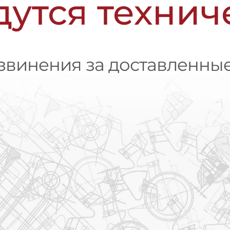
дутся техни
винения за доставленные