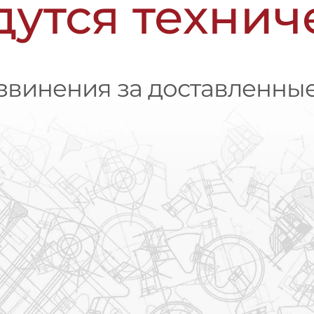
дутся техни
винения за доставленные