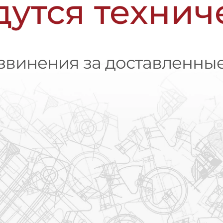
дутся техни
винения за доставленные