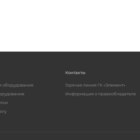
Контакты
я оборудования
Горячая линия ГК «Элемент»
орудование
Информация о правообладателе
отки
огу