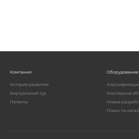
Компания
Оборудование
История развития
Классификаци
Виртуальный тур
Кластерное об
Патенты
Новые разраб
Поиск по катал