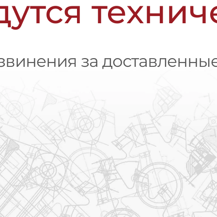
дутся техни
винения за доставленные