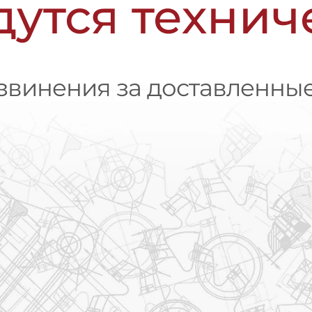
дутся техни
винения за доставленные